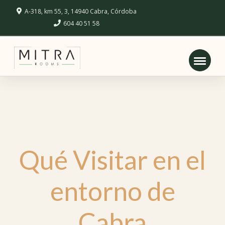
A-318, km 55, 3, 14940 Cabra, Córdoba
604 40 51 58
Qué Visitar en el
entorno de
Cabra