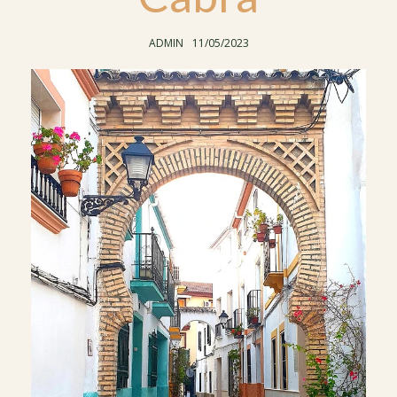
AUTHOR:
POSTED
ADMIN
11/05/2023
ON: