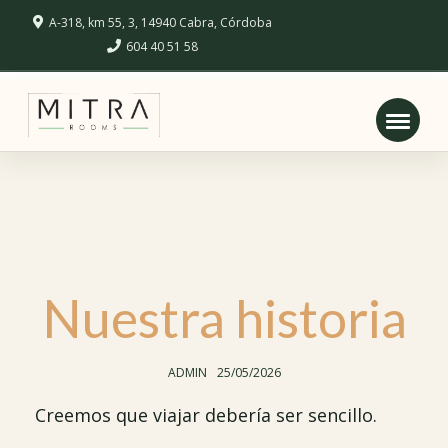
A-318, km 55, 3, 14940 Cabra, Córdoba
604 40 51 58
Nuestra historia
AUTHOR:
POSTED
ADMIN
25/05/2026
ON:
Creemos que viajar debería ser sencillo.