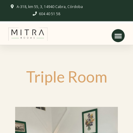
A-318, km 55, 3, 14940 Cabra, Córdoba
604 40 51 58
Triple Room