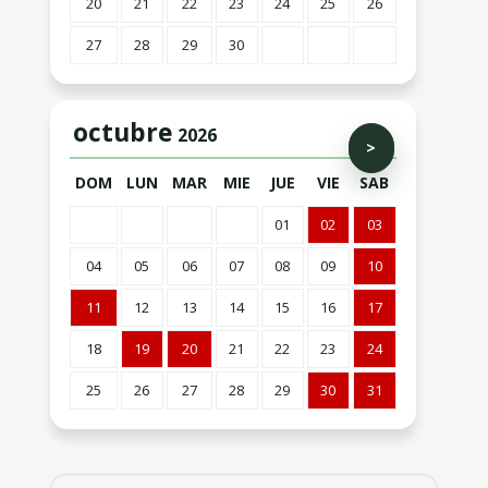
20
21
22
23
24
25
26
27
28
29
30
octubre
2026
>
DOM
LUN
MAR
MIE
JUE
VIE
SAB
01
02
03
04
05
06
07
08
09
10
11
12
13
14
15
16
17
18
19
20
21
22
23
24
25
26
27
28
29
30
31