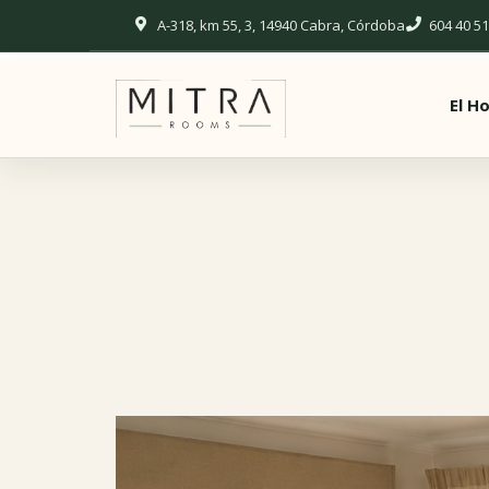
A-318, km 55, 3, 14940 Cabra, Córdoba
604 40 51
El H