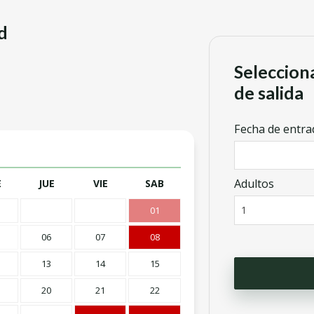
d
Seleccion
de salida
Fecha de entra
Adultos
E
JUE
VIE
SAB
01
06
07
08
13
14
15
20
21
22