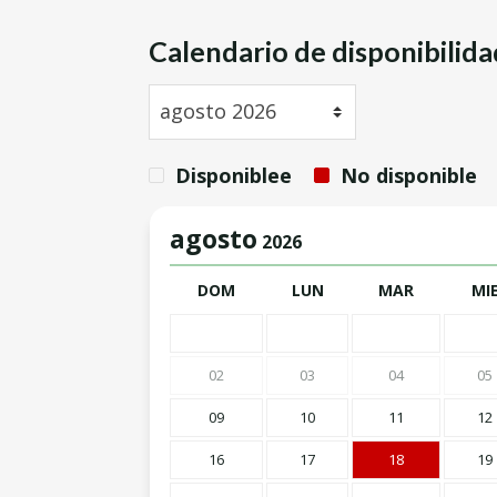
Calendario de disponibilida
Disponiblee
No disponible
agosto
2026
DOM
LUN
MAR
MI
02
03
04
05
09
10
11
12
16
17
18
19